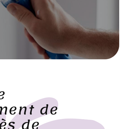
e
ment de
ès de