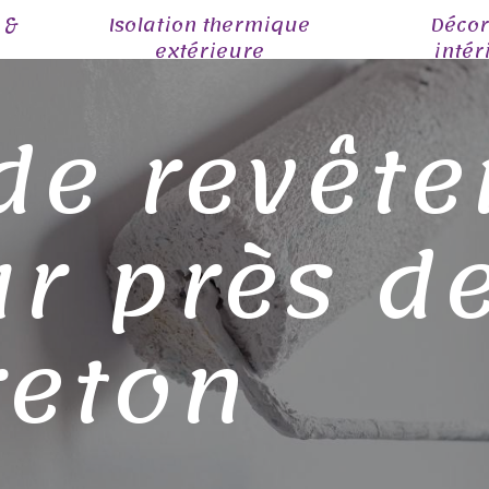
 &
Isolation thermique
Décor
extérieure
intér
de revêt
r près d
eton