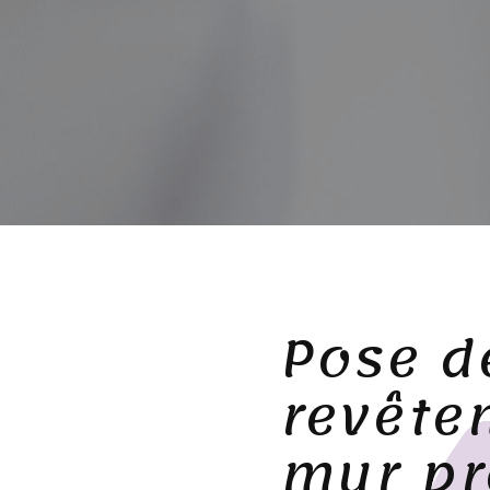
Pose d
revête
mur pr