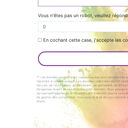
Vous n'êtes pas un robot, veuillez répond
En cochant cette case, j'accepte les co
** Les données personnelles communiquées sont nécessaires aux f
répondre à votre message. Les données collectées seront commu
d’accès, de rectification, d’effacement, de portabilité, de limit
d’organiser le sort de vos données post-mortem. Vous pouvez exe
sarl.ponsetfils@orange.fr. Un justificatif d'identité pourra vo
de gestion des contentieux. Vous avez le droit de vous inscrire 
droits.