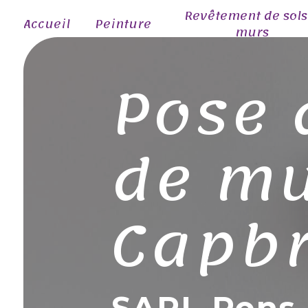
Panneau de gestion des cookies
Revêtement de sols
Accueil
Peinture
murs
Pose 
de mu
Capbr
SARL Pons