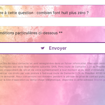
re à cette question : combien font huit plus zéro ?
nditions particulières ci-dessous **
Envoyer
ins de vous contacter et sont enregistrées dans un fichier informatisé. Elles sont desti
niquées aux seuls destinataires suivants: SARL Pons route de Gamarde 2 ZA du Preuillon 
ation, d’opposition, de retrait de votre consentement à tout moment et du droit d’introduir
rcer ces droits par voie postale à l'adresse route de Gamarde 2 ZA du Preuillon 40180 Hi
us être demandé. Nous conservons vos données pendant la période de prise de contact puis p
sur la liste d'opposition au démarchage téléphonique, disponible à cette adresse:
Bloctel.g