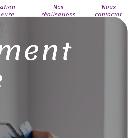
ation
Nos
Nous
ieure
réalisations
contacter
ement
e