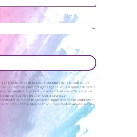
nées à SARL Pons et ses sous-traitants dans le seul but de
40180 Hinx sarl.ponsetfils@orange.fr. Vous disposez de droits
e une réclamation auprès d’une autorité de contrôle, ainsi que
nx ou par courrier électronique à l'adresse
endant la durée de prescription légale aux fins probatoires et
ouv.fr
. Consultez le site cnil.fr pour plus d’informations sur vos