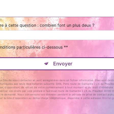
re à cette question : combien font un plus deux ?
nditions particulières ci-dessous **
Envoyer
ins de vous contacter et sont enregistrées dans un fichier informatisé. Elles sont desti
niquées aux seuls destinataires suivants: SARL Pons route de Gamarde 2 ZA du Preuillon 
ation, d’opposition, de retrait de votre consentement à tout moment et du droit d’introduir
rcer ces droits par voie postale à l'adresse route de Gamarde 2 ZA du Preuillon 40180 Hi
us être demandé. Nous conservons vos données pendant la période de prise de contact puis p
sur la liste d'opposition au démarchage téléphonique, disponible à cette adresse:
Bloctel.g