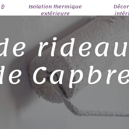
 &
Isolation thermique
Décor
extérieure
intér
de ridea
de Capbr