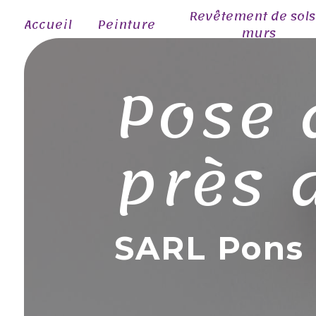
Panneau de gestion des cookies
Revêtement de sols
Accueil
Peinture
murs
Pose 
près 
SARL Pons