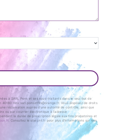
nées à SARL Pons et ses sous-traitants dans le seul but de
40180 Hinx sarl.ponsetfils@orange.fr. Vous disposez de droits
e une réclamation auprès d’une autorité de contrôle, ainsi que
nx ou par courrier électronique à l'adresse
endant la durée de prescription légale aux fins probatoires et
ouv.fr
. Consultez le site cnil.fr pour plus d’informations sur vos