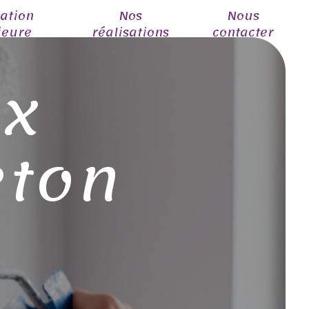
ation
Nos
Nous
ieure
réalisations
contacter
ux
eton