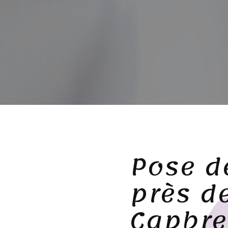
Pose d
près d
Capbre