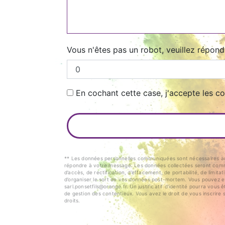
Vous n'êtes pas un robot, veuillez répond
En cochant cette case, j'accepte les co
** Les données personnelles communiquées sont nécessaires aux f
répondre à votre message. Les données collectées seront commu
d’accès, de rectification, d’effacement, de portabilité, de limit
d’organiser le sort de vos données post-mortem. Vous pouvez exe
sarl.ponsetfils@orange.fr. Un justificatif d'identité pourra vo
de gestion des contentieux. Vous avez le droit de vous inscrire 
droits.