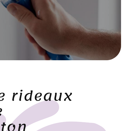
e rideaux
e
ton