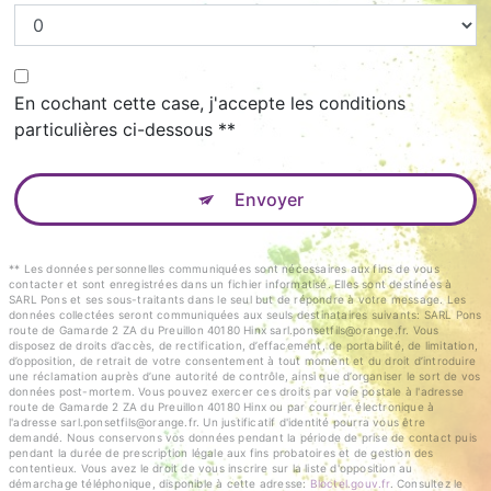
En cochant cette case, j'accepte les conditions
particulières ci-dessous **
Envoyer
** Les données personnelles communiquées sont nécessaires aux fins de vous
contacter et sont enregistrées dans un fichier informatisé. Elles sont destinées à
SARL Pons et ses sous-traitants dans le seul but de répondre à votre message. Les
données collectées seront communiquées aux seuls destinataires suivants: SARL Pons
route de Gamarde 2 ZA du Preuillon 40180 Hinx sarl.ponsetfils@orange.fr. Vous
disposez de droits d’accès, de rectification, d’effacement, de portabilité, de limitation,
d’opposition, de retrait de votre consentement à tout moment et du droit d’introduire
une réclamation auprès d’une autorité de contrôle, ainsi que d’organiser le sort de vos
données post-mortem. Vous pouvez exercer ces droits par voie postale à l'adresse
route de Gamarde 2 ZA du Preuillon 40180 Hinx ou par courrier électronique à
l'adresse sarl.ponsetfils@orange.fr. Un justificatif d'identité pourra vous être
demandé. Nous conservons vos données pendant la période de prise de contact puis
pendant la durée de prescription légale aux fins probatoires et de gestion des
contentieux. Vous avez le droit de vous inscrire sur la liste d'opposition au
démarchage téléphonique, disponible à cette adresse:
Bloctel.gouv.fr
. Consultez le