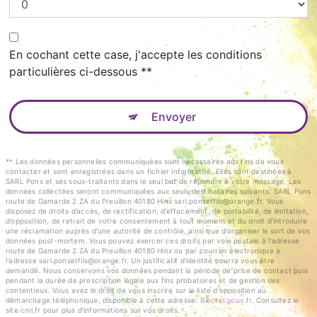
En cochant cette case, j'accepte les conditions
particulières ci-dessous **
Envoyer
** Les données personnelles communiquées sont nécessaires aux fins de vous
contacter et sont enregistrées dans un fichier informatisé. Elles sont destinées à
SARL Pons et ses sous-traitants dans le seul but de répondre à votre message. Les
données collectées seront communiquées aux seuls destinataires suivants: SARL Pons
route de Gamarde 2 ZA du Preuillon 40180 Hinx sarl.ponsetfils@orange.fr. Vous
disposez de droits d’accès, de rectification, d’effacement, de portabilité, de limitation,
d’opposition, de retrait de votre consentement à tout moment et du droit d’introduire
une réclamation auprès d’une autorité de contrôle, ainsi que d’organiser le sort de vos
données post-mortem. Vous pouvez exercer ces droits par voie postale à l'adresse
route de Gamarde 2 ZA du Preuillon 40180 Hinx ou par courrier électronique à
l'adresse sarl.ponsetfils@orange.fr. Un justificatif d'identité pourra vous être
demandé. Nous conservons vos données pendant la période de prise de contact puis
pendant la durée de prescription légale aux fins probatoires et de gestion des
contentieux. Vous avez le droit de vous inscrire sur la liste d'opposition au
démarchage téléphonique, disponible à cette adresse:
Bloctel.gouv.fr
. Consultez le
site cnil.fr pour plus d’informations sur vos droits.