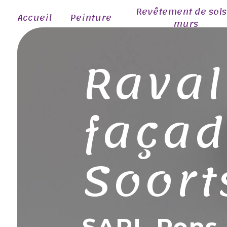
Panneau de gestion des cookies
Revêtement de sols
Accueil
Peinture
murs
Raval
façad
Soort
SARL Pons