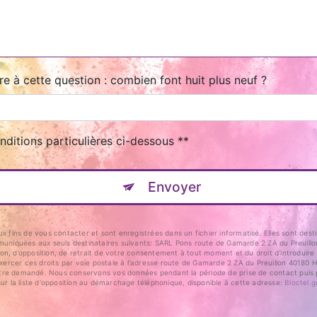
re à cette question : combien font huit plus neuf ?
nditions particulières ci-dessous **
Envoyer
ins de vous contacter et sont enregistrées dans un fichier informatisé. Elles sont desti
niquées aux seuls destinataires suivants: SARL Pons route de Gamarde 2 ZA du Preuillon 
ation, d’opposition, de retrait de votre consentement à tout moment et du droit d’introduir
rcer ces droits par voie postale à l'adresse route de Gamarde 2 ZA du Preuillon 40180 Hi
us être demandé. Nous conservons vos données pendant la période de prise de contact puis p
sur la liste d'opposition au démarchage téléphonique, disponible à cette adresse:
Bloctel.g