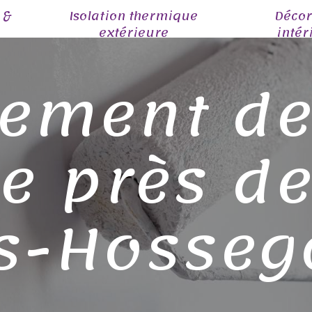
 &
Isolation thermique
Décor
extérieure
intér
ement d
e près d
s-Hosseg