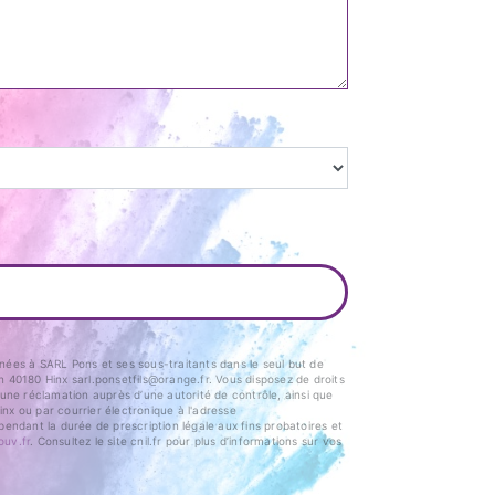
nées à SARL Pons et ses sous-traitants dans le seul but de
40180 Hinx sarl.ponsetfils@orange.fr. Vous disposez de droits
e une réclamation auprès d’une autorité de contrôle, ainsi que
nx ou par courrier électronique à l'adresse
endant la durée de prescription légale aux fins probatoires et
ouv.fr
. Consultez le site cnil.fr pour plus d’informations sur vos