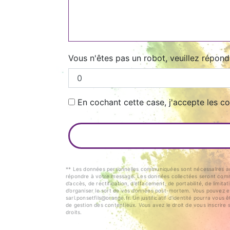
Vous n'êtes pas un robot, veuillez répond
En cochant cette case, j'accepte les co
** Les données personnelles communiquées sont nécessaires aux f
répondre à votre message. Les données collectées seront commu
d’accès, de rectification, d’effacement, de portabilité, de limit
d’organiser le sort de vos données post-mortem. Vous pouvez exe
sarl.ponsetfils@orange.fr. Un justificatif d'identité pourra vo
de gestion des contentieux. Vous avez le droit de vous inscrire 
droits.