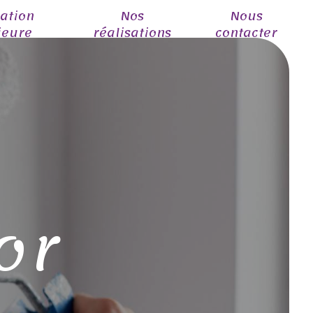
ation
Nos
Nous
ieure
réalisations
contacter
e
e
or