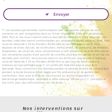
Envoyer
** Les données personnelles communiquées sont nécessaires aux fins de vous
contacter et sont enregistrées dans un fichier informatisé. Elles sont destinées à
SARL Pons et ses sous-traitants dans le seul but de répondre à votre message. Les
données collectées seront communiquées aux seuls destinataires suivants: SARL Pons
route de Gamarde 2 ZA du Preuillon 40180 Hinx sarl.ponsetfils@orange.fr. Vous
disposez de droits d’accès, de rectification, d’effacement, de portabilité, de limitation,
d’opposition, de retrait de votre consentement à tout moment et du droit d’introduire
une réclamation auprès d’une autorité de contrôle, ainsi que d’organiser le sort de vos
données post-mortem. Vous pouvez exercer ces droits par voie postale à l'adresse
route de Gamarde 2 ZA du Preuillon 40180 Hinx ou par courrier électronique à
l'adresse sarl.ponsetfils@orange.fr. Un justificatif d'identité pourra vous être
demandé. Nous conservons vos données pendant la période de prise de contact puis
pendant la durée de prescription légale aux fins probatoires et de gestion des
contentieux. Vous avez le droit de vous inscrire sur la liste d'opposition au
démarchage téléphonique, disponible à cette adresse:
Bloctel.gouv.fr
. Consultez le
site cnil.fr pour plus d’informations sur vos droits.
Nos interventions sur